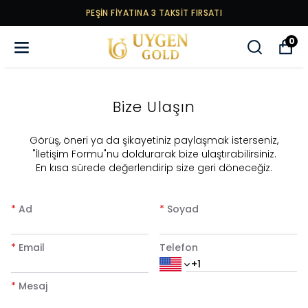
PEŞİN FİYATINA 3 TAKSİT FIRSATI
0
Bize Ulaşın
​Görüş, öneri ya da şikayetiniz paylaşmak isterseniz,
"İletişim Formu"nu doldurarak bize ulaştırabilirsiniz.
En kısa sürede değerlendirip size geri döneceğiz.
*
Ad
*
Soyad
*
Email
Telefon
*
Mesaj