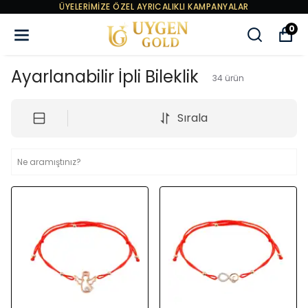
ÜYELERİMİZE ÖZEL AYRICALIKLI KAMPANYALAR
0
Ayarlanabilir İpli Bileklik
34
ürün
Sırala