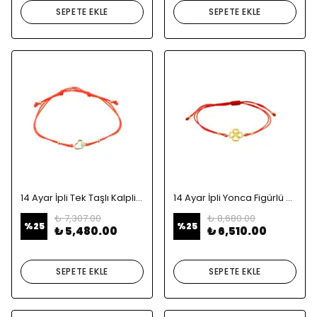
SEPETE EKLE
SEPETE EKLE
14 Ayar İpli Tek Taşlı Kalpli Altın Bileklik
14 Ayar İpli Yonca Figürlü Altın Bileklik
₺ 7,307.00
₺ 8,680.00
%
25
%
25
₺ 5,480.00
₺ 6,510.00
SEPETE EKLE
SEPETE EKLE