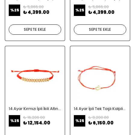
₺ 5,866.00
₺ 5,866.00
%
25
%
25
₺ 4,399.00
₺ 4,399.00
SEPETE EKLE
SEPETE EKLE
14 Ayar Kırmızı İpli İkili Altın Bileklik
14 Ayar İpli Tek Taşlı Kalpli Altın Bileklik
₺ 16,206.00
₺ 8,200.00
%
25
%
25
₺ 12,154.00
₺ 6,150.00