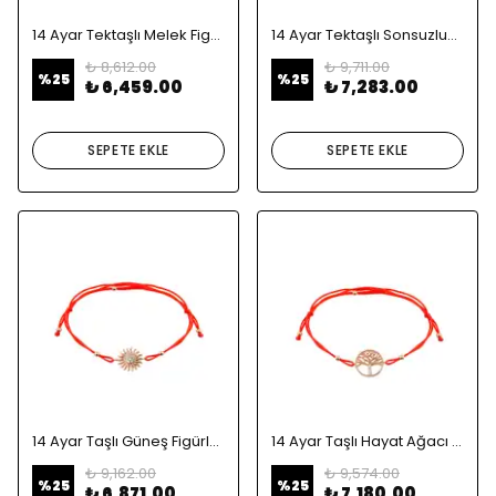
14 Ayar Tektaşlı Melek Figürlü Altın Bileklik
14 Ayar Tektaşlı Sonsuzluk Altın Bileklik
₺ 8,612.00
₺ 9,711.00
%
25
%
25
₺ 6,459.00
₺ 7,283.00
SEPETE EKLE
SEPETE EKLE
14 Ayar Taşlı Güneş Figürlü Altın Bileklik
14 Ayar Taşlı Hayat Ağacı Altın Bileklik
₺ 9,162.00
₺ 9,574.00
%
25
%
25
₺ 6,871.00
₺ 7,180.00