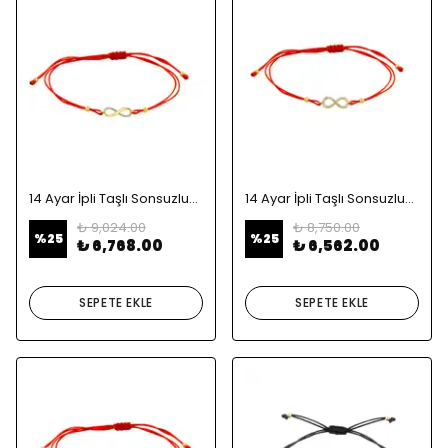
14 Ayar İpli Taşlı Sonsuzluk Altın Bileklik
14 Ayar İpli Taşlı Sonsuzluk Altın Bileklik
₺ 9,024.00
₺ 8,750.00
%
25
%
25
₺ 6,768.00
₺ 6,562.00
SEPETE EKLE
SEPETE EKLE