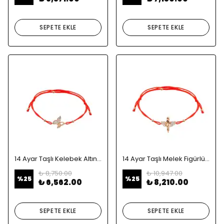
SEPETE EKLE
SEPETE EKLE
14 Ayar Taşlı Kelebek Altın Bileklik
14 Ayar Taşlı Melek Figürlü Altın Bileklik
₺ 8,750.00
₺ 10,947.00
%
25
%
25
₺ 6,562.00
₺ 8,210.00
SEPETE EKLE
SEPETE EKLE