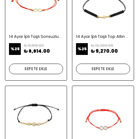
14 Ayar İpli Taşlı Sonsuzluk Altın Bileklik
14 Ayar İpli Taşlı Top Altın Bileklik
₺ 8,819.00
₺ 12,360.00
%
25
%
25
₺ 6,614.00
₺ 9,270.00
SEPETE EKLE
SEPETE EKLE