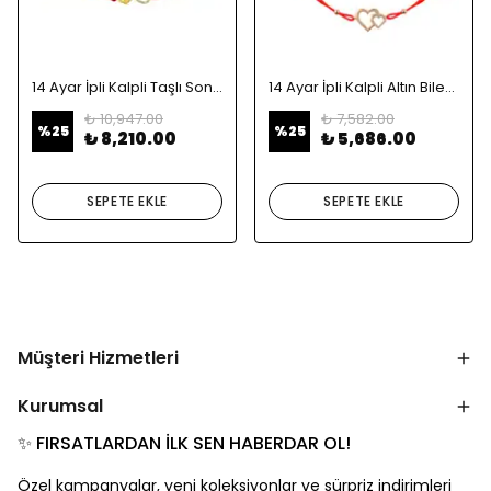
14 Ayar İpli Kalpli Taşlı Sonsuzluk Altın Bileklik
14 Ayar İpli Kalpli Altın Bileklik
₺ 10,947.00
₺ 7,582.00
%
25
%
25
₺ 8,210.00
₺ 5,686.00
SEPETE EKLE
SEPETE EKLE
Müşteri Hizmetleri
Kurumsal
✨ FIRSATLARDAN İLK SEN HABERDAR OL!
Özel kampanyalar, yeni koleksiyonlar ve sürpriz indirimleri