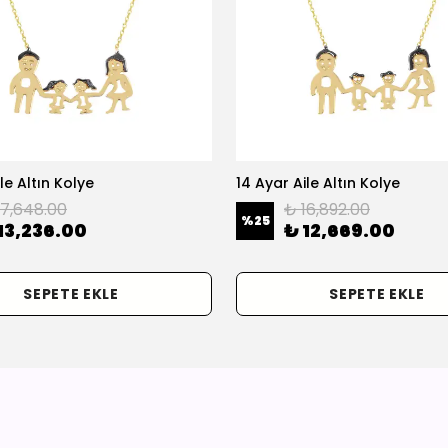
le Altın Kolye
14 Ayar Aile Altın Kolye
17,648.00
₺ 16,892.00
%
25
13,236.00
₺ 12,669.00
SEPETE EKLE
SEPETE EKLE