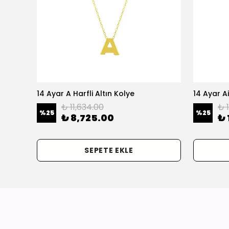
olye
14 Ayar A Harfli Altın Kolye
14 Ayar Ai
₺ 11,634.00
₺ 
%
25
%
25
₺ 8,725.00
₺ 
SEPETE EKLE