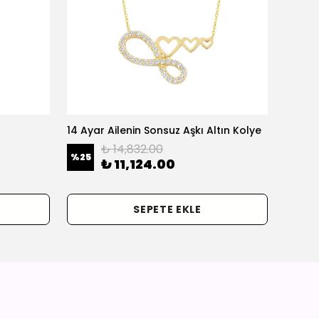
14 Ayar Ailenin Sonsuz Aşkı Altın Kolye
14 Ayar
₺ 14,832.00
%
25
%
25
₺ 11,124.00
SEPETE EKLE