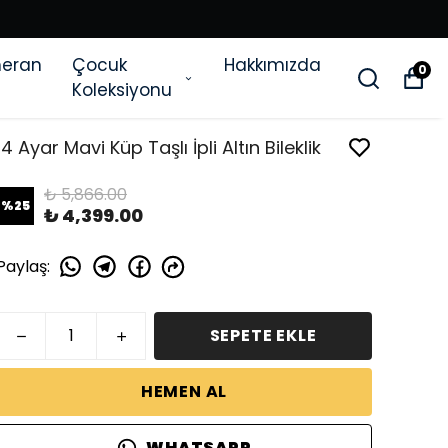
eran
Çocuk
Hakkımızda
0
Koleksiyonu
14 Ayar Mavi Küp Taşlı İpli Altın Bileklik
₺ 5,866.00
%
25
₺ 4,399.00
Paylaş
:
SEPETE EKLE
HEMEN AL
WHATSAPP