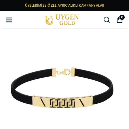
ÜYELERİMİZE ÖZEL AYRICALIKLI KAMPANYALAR
0