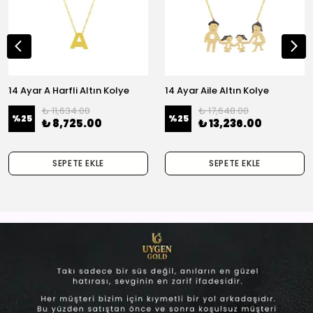
14 Ayar A Harfli Altın Kolye
14 Ayar Aile Altın Kolye
₺ 11,634.00
₺ 17,648.00
%
25
%
25
₺ 8,725.00
₺ 13,236.00
SEPETE EKLE
SEPETE EKLE