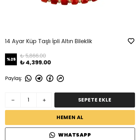
14 Ayar Küp Taşlı İpli Altın Bileklik
₺ 5,866.00
%
25
₺ 4,399.00
Paylaş
:
SEPETE EKLE
HEMEN AL
WHATSAPP