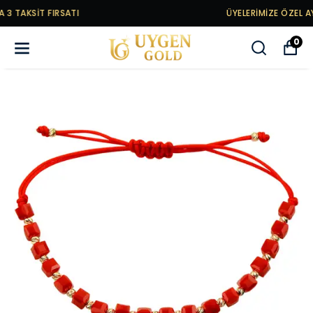
ÜYELERİMİZE ÖZEL AYRICALIKLI KAMPANYALAR
0