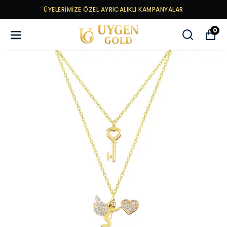
ÜYELERİMİZE ÖZEL AYRICALIKLI KAMPANYALAR
0