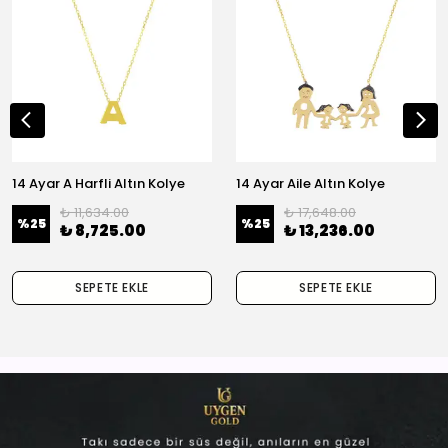
14 Ayar A Harfli Altın Kolye
14 Ayar Aile Altın Kolye
₺ 11,634.00
₺ 17,648.00
%
25
%
25
₺ 8,725.00
₺ 13,236.00
SEPETE EKLE
SEPETE EKLE