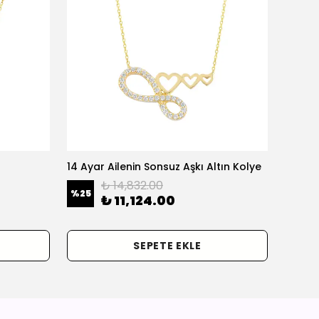
14 Ayar Ailenin Sonsuz Aşkı Altın Kolye
14 Ayar
₺ 14,832.00
%
25
%
25
₺ 11,124.00
SEPETE EKLE