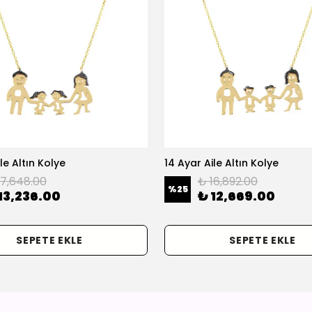
le Altın Kolye
14 Ayar Aile Altın Kolye
17,648.00
₺ 16,892.00
%
25
13,236.00
₺ 12,669.00
SEPETE EKLE
SEPETE EKLE