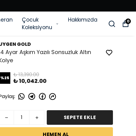
eran
Çocuk
Hakkımızda
0
Koleksiyonu
UYGEN GOLD
14 Ayar Aşkım Yazılı Sonsuzluk Altın
Kolye
₺ 13,390.00
%
25
₺ 10,042.00
Paylaş
:
SEPETE EKLE
HEMEN AL