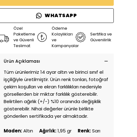
WHATSAPP
Özel
Ödeme
Paketleme
Kolaylıkları
Sertifika ve
ve Güvenli
ve
Güvenilirlik
Teslimat
Kampanyalar
Ürün Açıklaması
Tüm ürünlerimiz 14 ayar altın ve birinci sınıf el
işçiliğiyle üretilmiştir. Ürün renk tonları, fotoğraf
çekim koşulları ve ekran farklılıkları nedeniyle
görsellerden bir miktar farklılık gösterebilir.
Belirtilen ağırlık (+/-) %10 oranında değişiklik
gösterebilir. Nihai değerler ürünle birlikte
gönderilen sertifikada yer almaktadır.
Maden:
Altın
Ağırlık:
1,95 gr
Renk:
Sarı