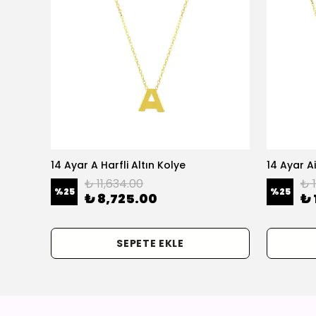
olye
14 Ayar A Harfli Altın Kolye
14 Ayar Ai
₺ 11,634.00
₺ 
%
25
%
25
₺ 8,725.00
₺ 
SEPETE EKLE