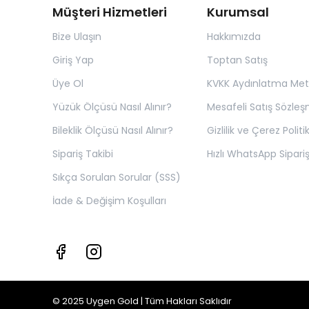
Müşteri Hizmetleri
Kurumsal
Bize Ulaşın
Hakkımızda
Giriş Yap
Toptan Satış
Üye Ol
KVKK Aydınlatma Met
Yüzük Ölçüsü Nasıl Alınır?
Mesafeli Satış Sözleş
Bileklik Ölçüsü Nasıl Alınır?
Gizlilik ve Çerez Politi
Sipariş Takibi
Hızlı WhatsApp Sipariş
Sıkça Sorulan Sorular (SSS)
İade & Değişim Koşulları
© 2025 Uygen Gold | Tüm Hakları Saklıdır