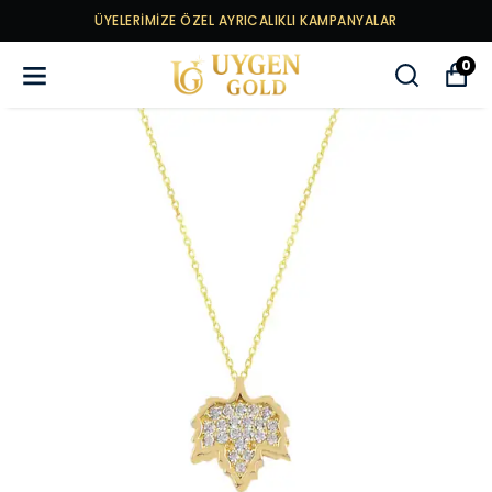
ÜYELERİMİZE ÖZEL AYRICALIKLI KAMPANYALAR
0