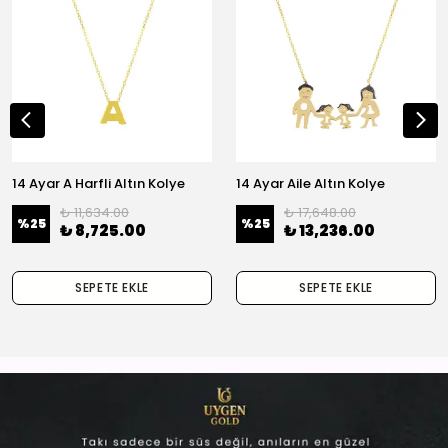
14 Ayar A Harfli Altın Kolye
14 Ayar Aile Altın Kolye
₺ 11,634.00
₺ 17,648.00
%
25
%
25
₺ 8,725.00
₺ 13,236.00
SEPETE EKLE
SEPETE EKLE