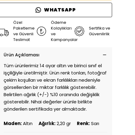
WHATSAPP
Özel
Ödeme
Paketleme
Kolaylıkları
Sertifika ve
ve Güvenli
ve
Güvenilirlik
Teslimat
Kampanyalar
Ürün Açıklaması
Tüm ürünlerimiz 14 ayar altın ve birinci sınıf el
işçiliğiyle üretilmiştir. Ürün renk tonları, fotoğraf
çekim koşulları ve ekran farklılıkları nedeniyle
görsellerden bir miktar farklılık gösterebilir.
Belirtilen ağırlık (+/-) %10 oranında değişiklik
gösterebilir. Nihai değerler ürünle birlikte
gönderilen sertifikada yer almaktadır.
Maden:
Altın
Ağırlık:
2,20 gr
Renk:
Sarı