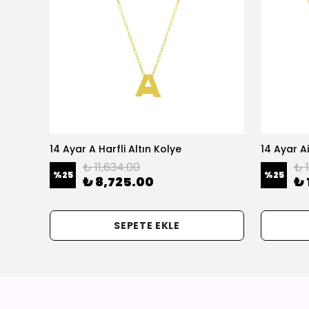
olye
14 Ayar A Harfli Altın Kolye
14 Ayar Ai
₺ 11,634.00
₺ 
%
25
%
25
₺ 8,725.00
₺ 
SEPETE EKLE