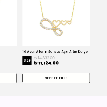
14 Ayar Ailenin Sonsuz Aşkı Altın Kolye
14 Ayar
₺ 14,832.00
%
25
%
25
₺ 11,124.00
SEPETE EKLE