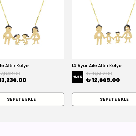
le Altın Kolye
14 Ayar Aile Altın Kolye
17,648.00
₺ 16,892.00
%
25
13,236.00
₺ 12,669.00
SEPETE EKLE
SEPETE EKLE