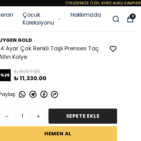
eran
Çocuk
Hakkımızda
0
Koleksiyonu
UYGEN GOLD
14 Ayar Çok Renkli Taşlı Prenses Taç
Altın Kolye
₺ 15,107.00
%
25
₺ 11,330.00
Paylaş
:
SEPETE EKLE
HEMEN AL