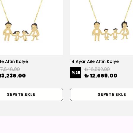
le Altın Kolye
14 Ayar Aile Altın Kolye
17,648.00
₺ 16,892.00
%
25
13,236.00
₺ 12,669.00
SEPETE EKLE
SEPETE EKLE