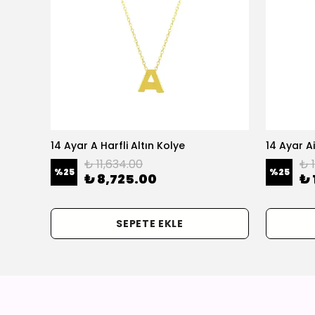
olye
14 Ayar A Harfli Altın Kolye
14 Ayar Ai
₺ 11,634.00
₺ 
%
25
%
25
₺ 8,725.00
₺ 
SEPETE EKLE