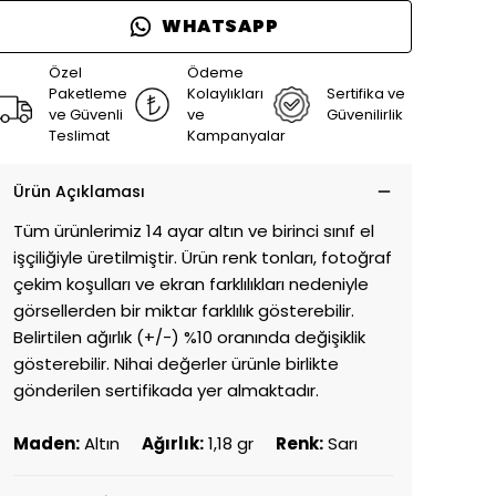
WHATSAPP
Özel
Ödeme
Paketleme
Kolaylıkları
Sertifika ve
ve Güvenli
ve
Güvenilirlik
Teslimat
Kampanyalar
Ürün Açıklaması
Tüm ürünlerimiz 14 ayar altın ve birinci sınıf el
işçiliğiyle üretilmiştir. Ürün renk tonları, fotoğraf
çekim koşulları ve ekran farklılıkları nedeniyle
görsellerden bir miktar farklılık gösterebilir.
Belirtilen ağırlık (+/-) %10 oranında değişiklik
gösterebilir. Nihai değerler ürünle birlikte
gönderilen sertifikada yer almaktadır.
Maden:
Altın
Ağırlık:
1,18 gr
Renk:
Sarı