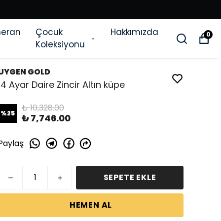
eran
Çocuk
Hakkımızda
0
Koleksiyonu
UYGEN GOLD
14 Ayar Daire Zincir Altın küpe
₺ 10,328.00
%
25
₺ 7,746.00
Paylaş
:
SEPETE EKLE
HEMEN AL