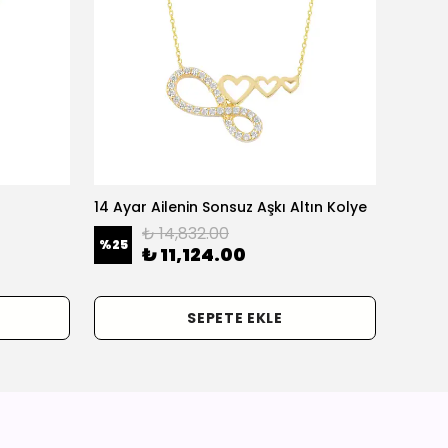
14 Ayar Ailenin Sonsuz Aşkı Altın Kolye
14 Ayar
₺ 14,832.00
%
25
%
25
₺ 11,124.00
SEPETE EKLE