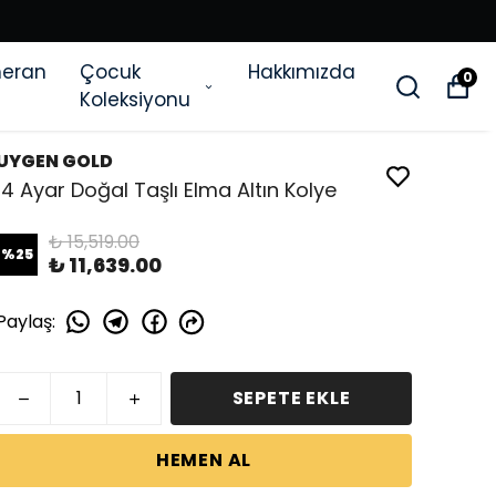
eran
Çocuk
Hakkımızda
0
Koleksiyonu
UYGEN GOLD
14 Ayar Doğal Taşlı Elma Altın Kolye
₺ 15,519.00
%
25
₺ 11,639.00
Paylaş
:
SEPETE EKLE
HEMEN AL