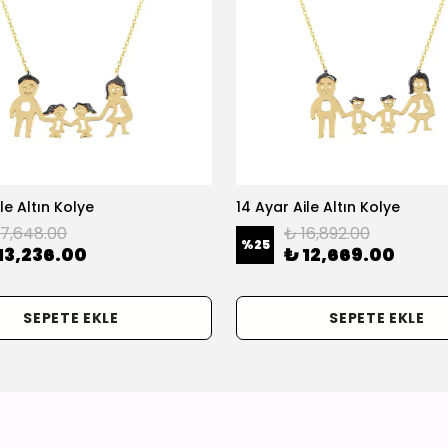
le Altın Kolye
14 Ayar Aile Altın Kolye
17,648.00
₺ 16,892.00
%
25
13,236.00
₺ 12,669.00
SEPETE EKLE
SEPETE EKLE