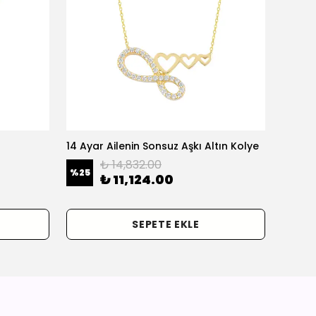
14 Ayar Ailenin Sonsuz Aşkı Altın Kolye
14 Ayar
₺ 14,832.00
%
25
%
25
₺ 11,124.00
SEPETE EKLE