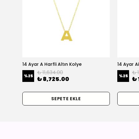
olye
14 Ayar A Harfli Altın Kolye
14 Ayar Ai
₺ 11,634.00
₺ 
%
25
%
25
₺ 8,725.00
₺ 
SEPETE EKLE