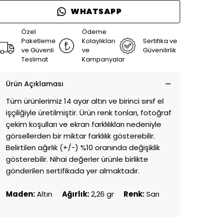
WHATSAPP
Özel
Ödeme
Paketleme
Kolaylıkları
Sertifika ve
ve Güvenli
ve
Güvenilirlik
Teslimat
Kampanyalar
Ürün Açıklaması
Tüm ürünlerimiz 14 ayar altın ve birinci sınıf el
işçiliğiyle üretilmiştir. Ürün renk tonları, fotoğraf
çekim koşulları ve ekran farklılıkları nedeniyle
görsellerden bir miktar farklılık gösterebilir.
Belirtilen ağırlık (+/-) %10 oranında değişiklik
gösterebilir. Nihai değerler ürünle birlikte
gönderilen sertifikada yer almaktadır.
Maden:
Altın
Ağırlık:
2,26 gr
Renk:
Sarı