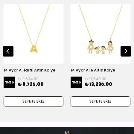
14 Ayar A Harfli Altın Kolye
14 Ayar Aile Altın Kolye
₺ 11,634.00
₺ 17,648.00
%
25
%
25
₺ 8,725.00
₺ 13,236.00
SEPETE EKLE
SEPETE EKLE