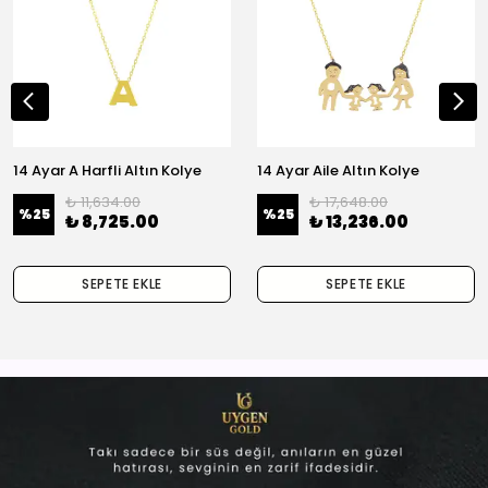
14 Ayar A Harfli Altın Kolye
14 Ayar Aile Altın Kolye
₺ 11,634.00
₺ 17,648.00
%
25
%
25
₺ 8,725.00
₺ 13,236.00
SEPETE EKLE
SEPETE EKLE