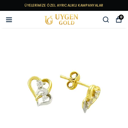
ÜYELERİMİZE ÖZEL AYRICALIKLI KAMPANYALAR
0