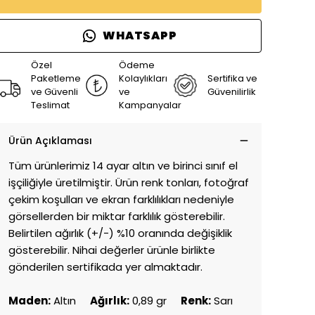
WHATSAPP
Özel
Ödeme
Paketleme
Kolaylıkları
Sertifika ve
ve Güvenli
ve
Güvenilirlik
Teslimat
Kampanyalar
Ürün Açıklaması
Tüm ürünlerimiz 14 ayar altın ve birinci sınıf el
işçiliğiyle üretilmiştir. Ürün renk tonları, fotoğraf
çekim koşulları ve ekran farklılıkları nedeniyle
görsellerden bir miktar farklılık gösterebilir.
Belirtilen ağırlık (+/-) %10 oranında değişiklik
gösterebilir. Nihai değerler ürünle birlikte
gönderilen sertifikada yer almaktadır.
Maden:
Altın
Ağırlık:
0,89 gr
Renk:
Sarı