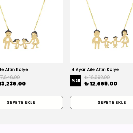
le Altın Kolye
14 Ayar Aile Altın Kolye
17,648.00
₺ 16,892.00
%
25
13,236.00
₺ 12,669.00
SEPETE EKLE
SEPETE EKLE