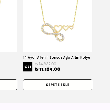
14 Ayar Ailenin Sonsuz Aşkı Altın Kolye
14 Ayar
₺ 14,832.00
%
25
%
25
₺ 11,124.00
SEPETE EKLE