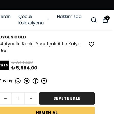
eran
Çocuk
Hakkımızda
0
Koleksiyonu
UYGEN GOLD
14 Ayar İki Renkli Yusufçuk Altın Kolye
Ucu
₺ 7,446.00
%
25
₺ 5,584.00
Paylaş
:
SEPETE EKLE
HEMEN AL