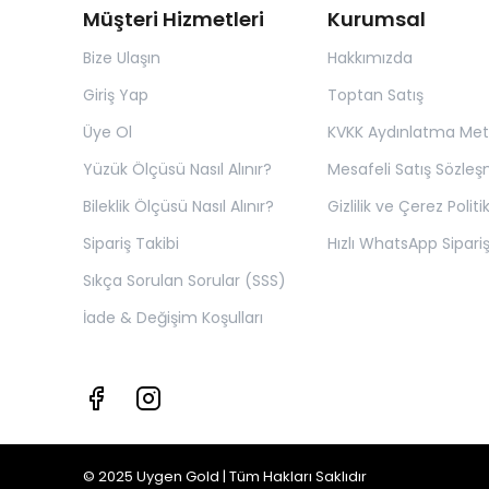
Müşteri Hizmetleri
Kurumsal
Bize Ulaşın
Hakkımızda
Giriş Yap
Toptan Satış
Üye Ol
KVKK Aydınlatma Met
Yüzük Ölçüsü Nasıl Alınır?
Mesafeli Satış Sözleş
Bileklik Ölçüsü Nasıl Alınır?
Gizlilik ve Çerez Politi
Sipariş Takibi
Hızlı WhatsApp Sipariş
Sıkça Sorulan Sorular (SSS)
İade & Değişim Koşulları
© 2025 Uygen Gold | Tüm Hakları Saklıdır