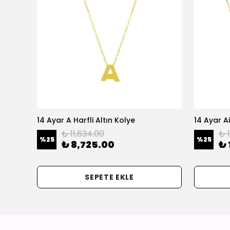
olye
14 Ayar A Harfli Altın Kolye
14 Ayar Ai
₺ 11,634.00
₺ 
%
25
%
25
₺ 8,725.00
₺ 
SEPETE EKLE