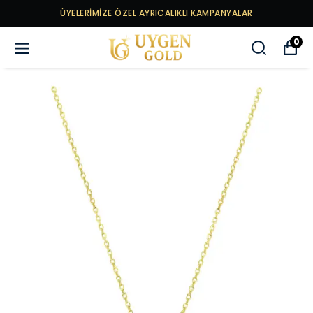
ÜYELERİMİZE ÖZEL AYRICALIKLI KAMPANYALAR
0