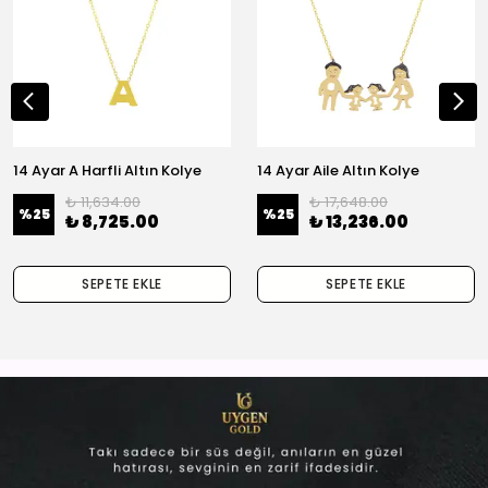
14 Ayar A Harfli Altın Kolye
14 Ayar Aile Altın Kolye
₺ 11,634.00
₺ 17,648.00
%
25
%
25
₺ 8,725.00
₺ 13,236.00
SEPETE EKLE
SEPETE EKLE