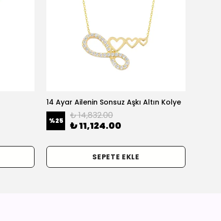
14 Ayar Ailenin Sonsuz Aşkı Altın Kolye
14 Ayar
₺ 14,832.00
%
25
%
25
₺ 11,124.00
SEPETE EKLE