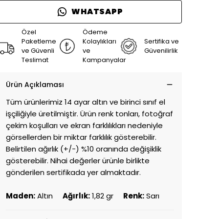
WHATSAPP
Özel
Ödeme
Paketleme
Kolaylıkları
Sertifika ve
ve Güvenli
ve
Güvenilirlik
Teslimat
Kampanyalar
Ürün Açıklaması
Tüm ürünlerimiz 14 ayar altın ve birinci sınıf el
işçiliğiyle üretilmiştir. Ürün renk tonları, fotoğraf
çekim koşulları ve ekran farklılıkları nedeniyle
görsellerden bir miktar farklılık gösterebilir.
Belirtilen ağırlık (+/-) %10 oranında değişiklik
gösterebilir. Nihai değerler ürünle birlikte
gönderilen sertifikada yer almaktadır.
Maden:
Altın
Ağırlık:
1,82 gr
Renk:
Sarı