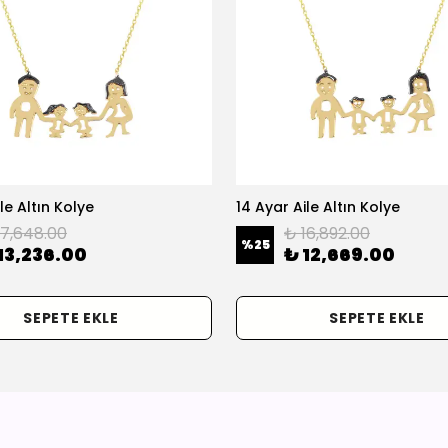
le Altın Kolye
14 Ayar Aile Altın Kolye
17,648.00
₺ 16,892.00
%
25
13,236.00
₺ 12,669.00
SEPETE EKLE
SEPETE EKLE