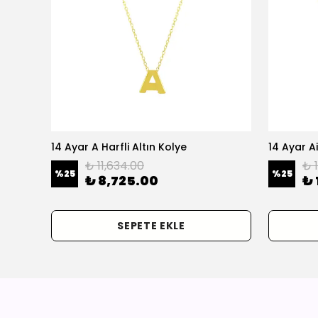
olye
14 Ayar A Harfli Altın Kolye
14 Ayar Ai
₺ 11,634.00
₺ 
%
25
%
25
₺ 8,725.00
₺ 
SEPETE EKLE