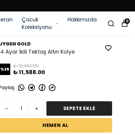
eran
Çocuk
Hakkımızda
0
Koleksiyonu
UYGEN GOLD
14 Ayar İkili Tektaş Altın Kolye
₺ 15,451.00
%
25
₺ 11,588.00
Paylaş
:
SEPETE EKLE
HEMEN AL