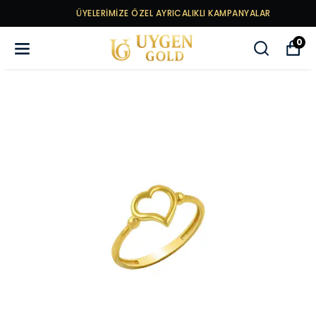
ÜYELERİMİZE ÖZEL AYRICALIKLI KAMPANYALAR
0