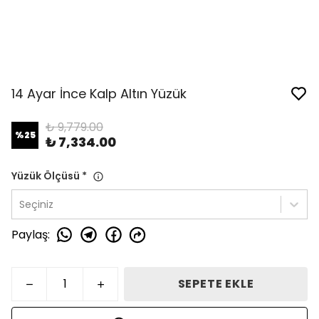
14 Ayar İnce Kalp Altın Yüzük
₺ 9,779.00
%
25
₺ 7,334.00
Yüzük Ölçüsü
*
Seçiniz
Paylaş
:
SEPETE EKLE