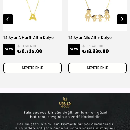
14 Ayar A Harfli Altın Kolye
14 Ayar Aile Altın Kolye
₺ 11,634.00
₺ 17,648.00
%
25
%
25
₺ 8,725.00
₺ 13,236.00
SEPETE EKLE
SEPETE EKLE