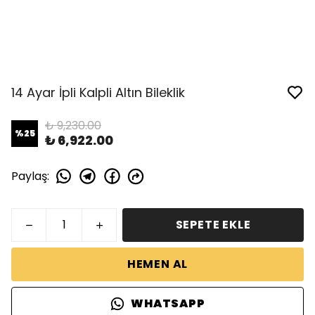
14 Ayar İpli Kalpli Altın Bileklik
₺ 9,230.00
%
25
₺ 6,922.00
Paylaş
:
SEPETE EKLE
HEMEN AL
WHATSAPP