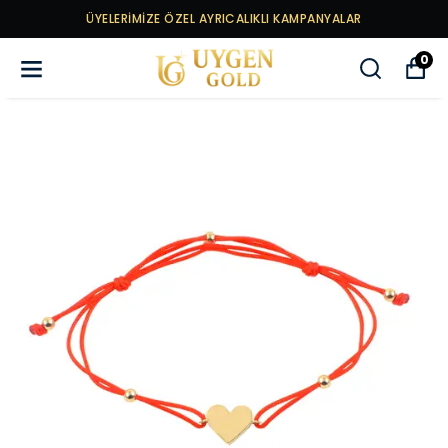
ÜYELERİMİZE ÖZEL AYRICALIKLI KAMPANYALAR
0