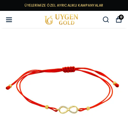
ÜYELERİMİZE ÖZEL AYRICALIKLI KAMPANYALAR
0