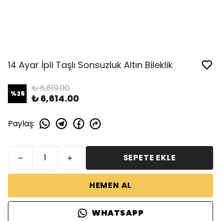
14 Ayar İpli Taşlı Sonsuzluk Altın Bileklik
₺ 8,819.00
%
25
₺ 6,614.00
Paylaş
:
SEPETE EKLE
HEMEN AL
WHATSAPP