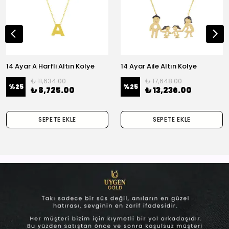
14 Ayar A Harfli Altın Kolye
14 Ayar Aile Altın Kolye
₺ 11,634.00
₺ 17,648.00
%
25
%
25
₺ 8,725.00
₺ 13,236.00
SEPETE EKLE
SEPETE EKLE