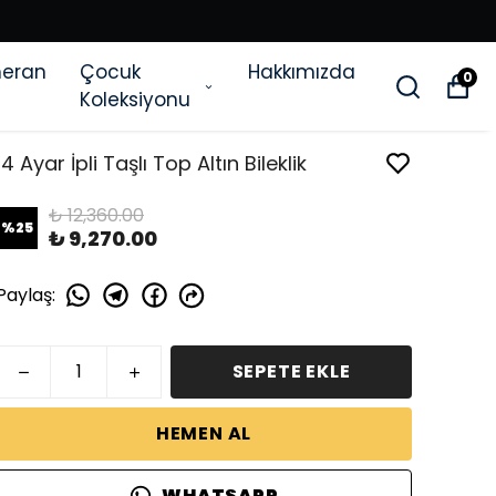
eran
Çocuk
Hakkımızda
0
Koleksiyonu
14 Ayar İpli Taşlı Top Altın Bileklik
₺ 12,360.00
%
25
₺ 9,270.00
Paylaş
:
SEPETE EKLE
HEMEN AL
WHATSAPP