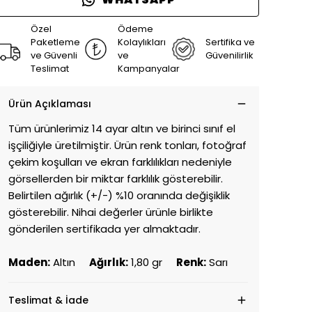
Özel
Ödeme
Paketleme
Kolaylıkları
Sertifika ve
ve Güvenli
ve
Güvenilirlik
Teslimat
Kampanyalar
Ürün Açıklaması
Tüm ürünlerimiz 14 ayar altın ve birinci sınıf el
işçiliğiyle üretilmiştir. Ürün renk tonları, fotoğraf
çekim koşulları ve ekran farklılıkları nedeniyle
görsellerden bir miktar farklılık gösterebilir.
Belirtilen ağırlık (+/-) %10 oranında değişiklik
gösterebilir. Nihai değerler ürünle birlikte
gönderilen sertifikada yer almaktadır.
Maden:
Altın
Ağırlık:
1,80 gr
Renk:
Sarı
Teslimat & İade