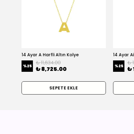
olye
14 Ayar A Harfli Altın Kolye
14 Ayar Ai
₺ 11,634.00
₺ 
%
25
%
25
₺ 8,725.00
₺ 
SEPETE EKLE