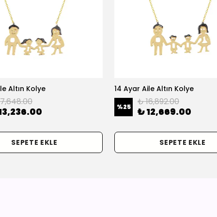
le Altın Kolye
14 Ayar Aile Altın Kolye
17,648.00
₺ 16,892.00
%
25
13,236.00
₺ 12,669.00
SEPETE EKLE
SEPETE EKLE