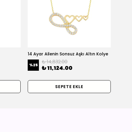
14 Ayar Ailenin Sonsuz Aşkı Altın Kolye
14 Ayar
₺ 14,832.00
%
25
%
25
₺ 11,124.00
SEPETE EKLE