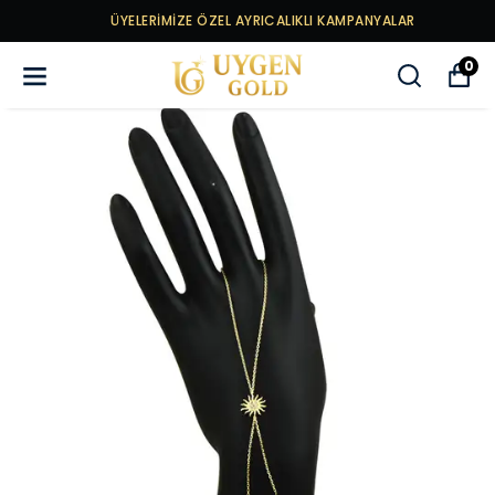
ÜYELERİMİZE ÖZEL AYRICALIKLI KAMPANYALAR
0