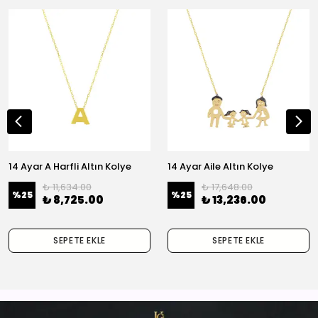
14 Ayar A Harfli Altın Kolye
14 Ayar Aile Altın Kolye
₺ 11,634.00
₺ 17,648.00
%
25
%
25
₺ 8,725.00
₺ 13,236.00
SEPETE EKLE
SEPETE EKLE