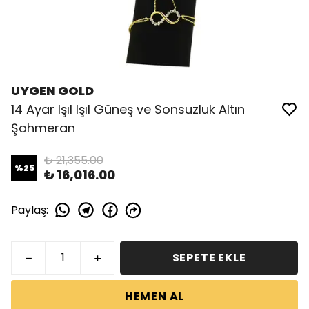
UYGEN GOLD
14 Ayar Işıl Işıl Güneş ve Sonsuzluk Altın
Şahmeran
₺ 21,355.00
%
25
₺ 16,016.00
Paylaş
:
SEPETE EKLE
HEMEN AL