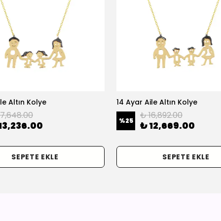
le Altın Kolye
14 Ayar Aile Altın Kolye
17,648.00
₺ 16,892.00
%
25
13,236.00
₺ 12,669.00
SEPETE EKLE
SEPETE EKLE