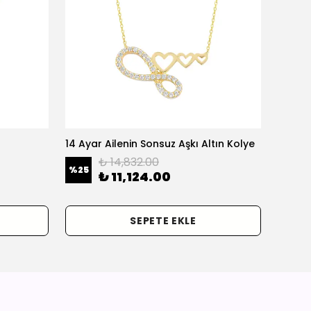
14 Ayar Ailenin Sonsuz Aşkı Altın Kolye
14 Ayar
₺ 14,832.00
%
25
%
25
₺ 11,124.00
SEPETE EKLE