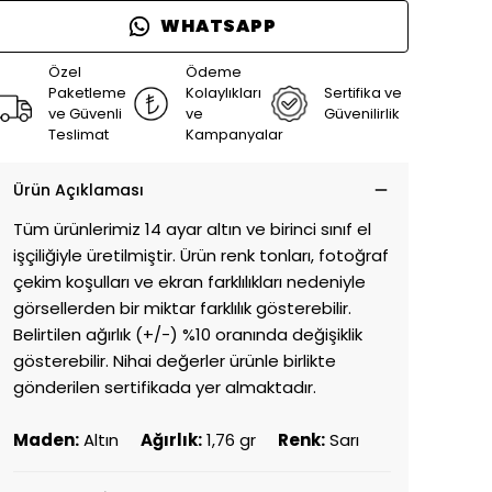
WHATSAPP
Özel
Ödeme
Paketleme
Kolaylıkları
Sertifika ve
ve Güvenli
ve
Güvenilirlik
Teslimat
Kampanyalar
Ürün Açıklaması
Tüm ürünlerimiz 14 ayar altın ve birinci sınıf el
işçiliğiyle üretilmiştir. Ürün renk tonları, fotoğraf
çekim koşulları ve ekran farklılıkları nedeniyle
görsellerden bir miktar farklılık gösterebilir.
Belirtilen ağırlık (+/-) %10 oranında değişiklik
gösterebilir. Nihai değerler ürünle birlikte
gönderilen sertifikada yer almaktadır.
Maden:
Altın
Ağırlık:
1,76 gr
Renk:
Sarı