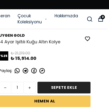
eran
Çocuk
Hakkımızda
0
Koleksiyonu
UYGEN GOLD
14 Ayar Işıltılı Kuğu Altın Kolye
₺ 21,219.00
%
25
₺ 15,914.00
Paylaş
:
SEPETE EKLE
HEMEN AL