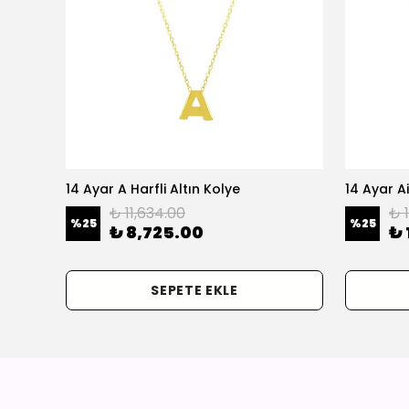
olye
14 Ayar A Harfli Altın Kolye
14 Ayar Ai
₺ 11,634.00
₺ 
%
25
%
25
₺ 8,725.00
₺ 
SEPETE EKLE