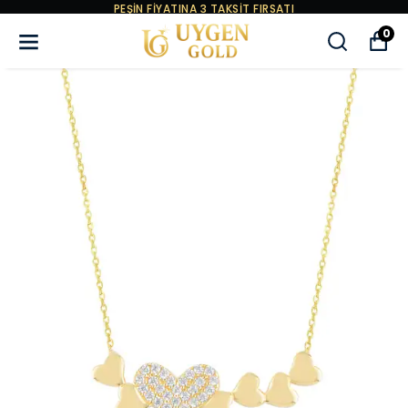
PEŞİN FİYATINA 3 TAKSİT FIRSATI
0