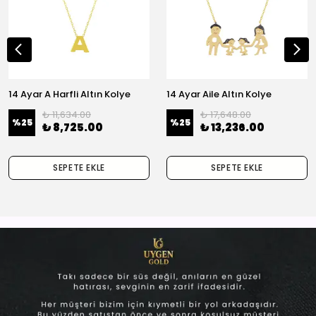
14 Ayar A Harfli Altın Kolye
14 Ayar Aile Altın Kolye
₺ 11,634.00
₺ 17,648.00
%
25
%
25
₺ 8,725.00
₺ 13,236.00
SEPETE EKLE
SEPETE EKLE