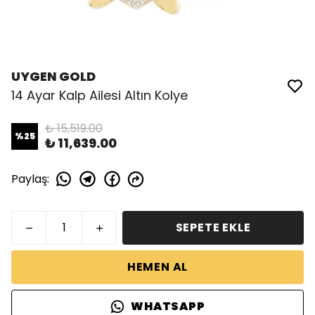
UYGEN GOLD
14 Ayar Kalp Ailesi Altın Kolye
₺ 15,519.00
%
25
₺ 11,639.00
Paylaş
:
SEPETE EKLE
HEMEN AL
WHATSAPP