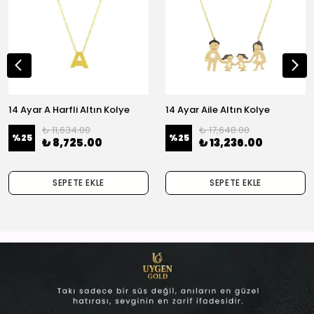
14 Ayar A Harfli Altın Kolye
14 Ayar Aile Altın Kolye
₺ 11,634.00
₺ 17,648.00
%
25
%
25
₺ 8,725.00
₺ 13,236.00
SEPETE EKLE
SEPETE EKLE