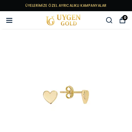
ÜYELERİMİZE ÖZEL AYRICALIKLI KAMPANYALAR
0