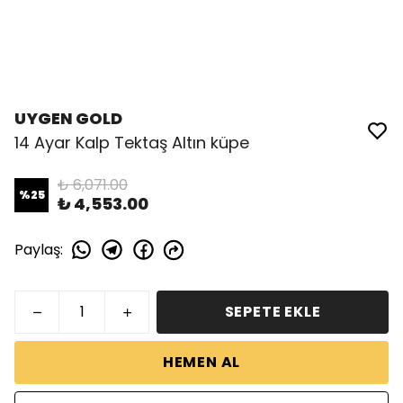
UYGEN GOLD
14 Ayar Kalp Tektaş Altın küpe
₺ 6,071.00
%
25
₺ 4,553.00
Paylaş
:
SEPETE EKLE
HEMEN AL