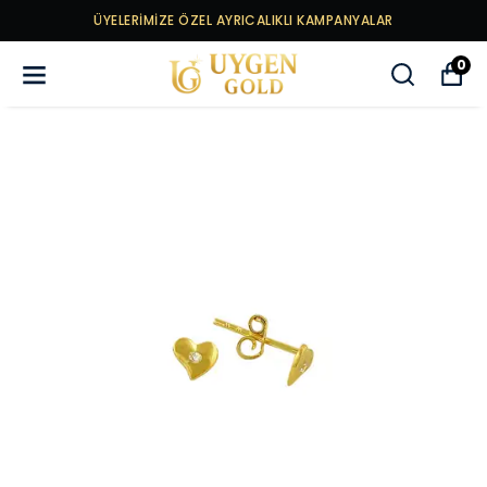
ÜYELERİMİZE ÖZEL AYRICALIKLI KAMPANYALAR
0