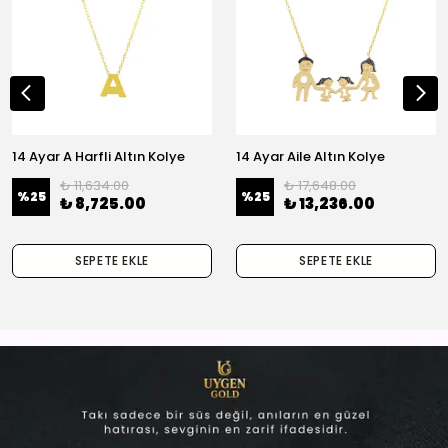
14 Ayar A Harfli Altın Kolye
14 Ayar Aile Altın Kolye
₺ 11,634.00
₺ 17,648.00
%
25
%
25
₺ 8,725.00
₺ 13,236.00
SEPETE EKLE
SEPETE EKLE