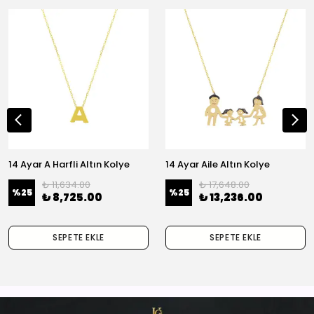
14 Ayar A Harfli Altın Kolye
14 Ayar Aile Altın Kolye
₺ 11,634.00
₺ 17,648.00
%
25
%
25
₺ 8,725.00
₺ 13,236.00
SEPETE EKLE
SEPETE EKLE