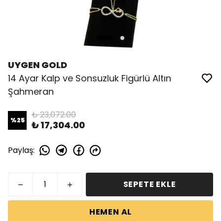
UYGEN GOLD
14 Ayar Kalp ve Sonsuzluk Figürlü Altın
Şahmeran
₺ 23,072.00
%
25
₺ 17,304.00
Paylaş
:
SEPETE EKLE
HEMEN AL