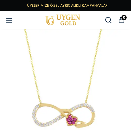
ÜYELERİMİZE ÖZEL AYRICALIKLI KAMPANYALAR
0