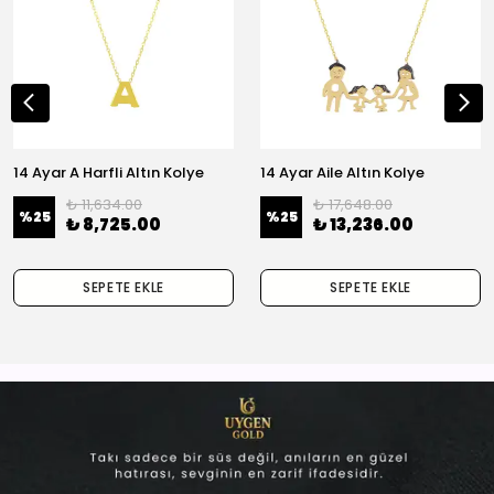
14 Ayar A Harfli Altın Kolye
14 Ayar Aile Altın Kolye
₺ 11,634.00
₺ 17,648.00
%
25
%
25
₺ 8,725.00
₺ 13,236.00
SEPETE EKLE
SEPETE EKLE