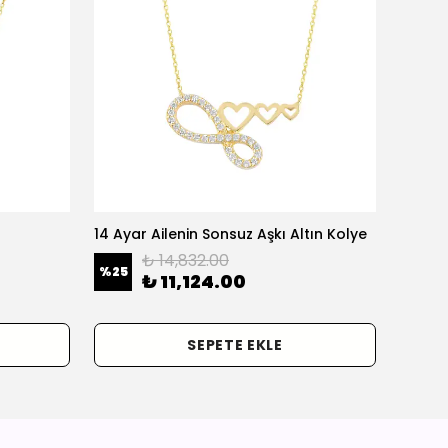
14 Ayar Ailenin Sonsuz Aşkı Altın Kolye
14 Ayar
₺ 14,832.00
%
25
%
25
₺ 11,124.00
SEPETE EKLE