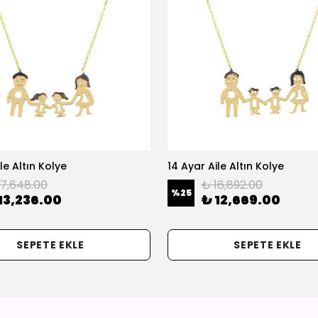
le Altın Kolye
14 Ayar Aile Altın Kolye
17,648.00
₺ 16,892.00
%
25
13,236.00
₺ 12,669.00
SEPETE EKLE
SEPETE EKLE