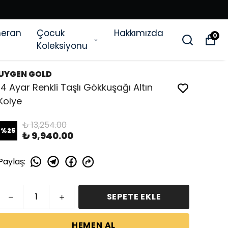
eran
Çocuk
Hakkımızda
0
Koleksiyonu
UYGEN GOLD
14 Ayar Renkli Taşlı Gökkuşağı Altın
Kolye
₺ 13,254.00
%
25
₺ 9,940.00
Paylaş
:
SEPETE EKLE
HEMEN AL