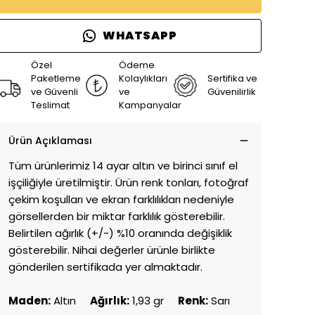
WHATSAPP
Özel
Ödeme
Paketleme
Kolaylıkları
Sertifika ve
ve Güvenli
ve
Güvenilirlik
Teslimat
Kampanyalar
Ürün Açıklaması
Tüm ürünlerimiz 14 ayar altın ve birinci sınıf el
işçiliğiyle üretilmiştir. Ürün renk tonları, fotoğraf
çekim koşulları ve ekran farklılıkları nedeniyle
görsellerden bir miktar farklılık gösterebilir.
Belirtilen ağırlık (+/-) %10 oranında değişiklik
gösterebilir. Nihai değerler ürünle birlikte
gönderilen sertifikada yer almaktadır.
Maden:
Altın
Ağırlık:
1,93 gr
Renk:
Sarı