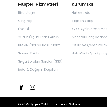
Müşteri Hizmetleri
Kurumsal
Bize Ulaşın
Hakkımızda
Giriş Yap
Toptan Satış
Üye Ol
KVKK Aydınlatma Met
Yüzük Ölçüsü Nasıl Alınır?
Mesafeli Satış Sözleş
Bileklik Ölçüsü Nasıl Alınır?
Gizlilik ve Çerez Politi
Sipariş Takibi
Hızlı WhatsApp Sipariş
Sıkça Sorulan Sorular (SSS)
İade & Değişim Koşulları
© 2025 Uygen Gold | Tüm Hakları Saklıdır