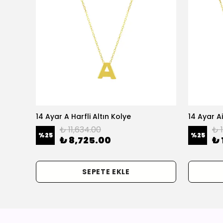
olye
14 Ayar A Harfli Altın Kolye
14 Ayar Ai
₺ 11,634.00
₺ 
%
25
%
25
₺ 8,725.00
₺ 
SEPETE EKLE