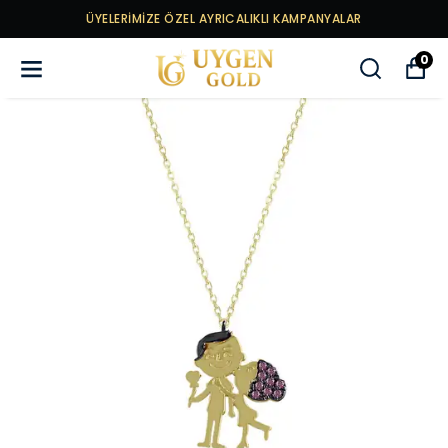
ÜYELERİMİZE ÖZEL AYRICALIKLI KAMPANYALAR
0