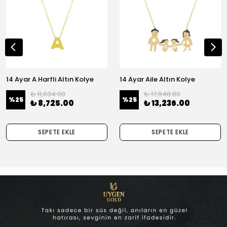
14 Ayar A Harfli Altın Kolye
14 Ayar Aile Altın Kolye
₺ 11,634.00
₺ 17,648.00
%
25
%
25
₺ 8,725.00
₺ 13,236.00
SEPETE EKLE
SEPETE EKLE