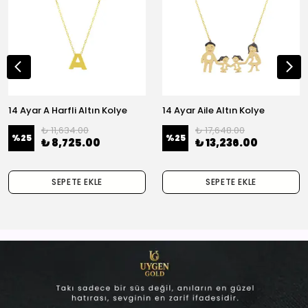
14 Ayar A Harfli Altın Kolye
14 Ayar Aile Altın Kolye
₺ 11,634.00
₺ 17,648.00
%
25
%
25
₺ 8,725.00
₺ 13,236.00
SEPETE EKLE
SEPETE EKLE