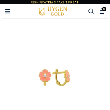
ÜYELERİMİZE ÖZEL AYRICALIKLI KAMPANYALA
0