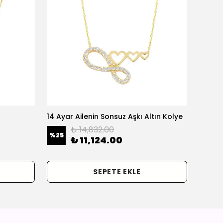
14 Ayar Ailenin Sonsuz Aşkı Altın Kolye
14 Ayar
₺ 14,832.00
%
25
%
25
₺ 11,124.00
SEPETE EKLE