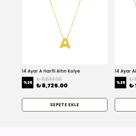
olye
14 Ayar A Harfli Altın Kolye
14 Ayar Ai
₺ 11,634.00
₺ 
%
25
%
25
₺ 8,725.00
₺ 
SEPETE EKLE