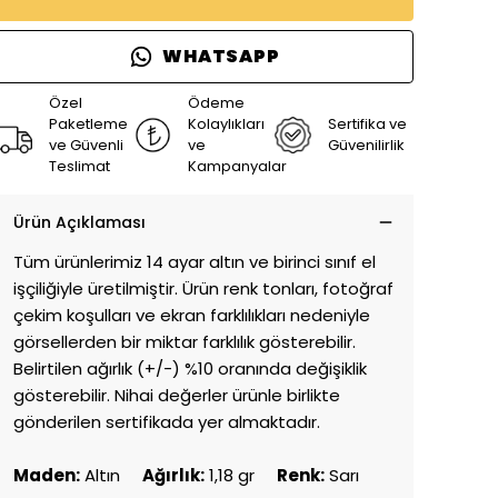
WHATSAPP
Özel
Ödeme
Paketleme
Kolaylıkları
Sertifika ve
ve Güvenli
ve
Güvenilirlik
Teslimat
Kampanyalar
Ürün Açıklaması
Tüm ürünlerimiz 14 ayar altın ve birinci sınıf el
işçiliğiyle üretilmiştir. Ürün renk tonları, fotoğraf
çekim koşulları ve ekran farklılıkları nedeniyle
görsellerden bir miktar farklılık gösterebilir.
Belirtilen ağırlık (+/-) %10 oranında değişiklik
gösterebilir. Nihai değerler ürünle birlikte
gönderilen sertifikada yer almaktadır.
Maden:
Altın
Ağırlık:
1,18 gr
Renk:
Sarı