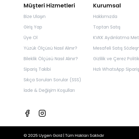
Müşteri Hizmetleri
Kurumsal
Bize Ulaşın
Hakkımızda
Giriş Yap
Toptan Satış
Üye Ol
KVKK Aydınlatma Met
Yüzük Ölçüsü Nasıl Alınır?
Mesafeli Satış Sözleş
Bileklik Ölçüsü Nasıl Alınır?
Gizlilik ve Çerez Politi
Sipariş Takibi
Hızlı WhatsApp Sipariş
Sıkça Sorulan Sorular (SSS)
İade & Değişim Koşulları
© 2025 Uygen Gold | Tüm Hakları Saklıdır