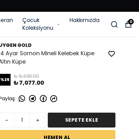
eran
Çocuk
Hakkımızda
0
Koleksiyonu
UYGEN GOLD
14 Ayar Somon Mineli Kelebek Küpe
Altın Küpe
₺ 9,436.00
%
25
₺ 7,077.00
Paylaş
:
SEPETE EKLE
HEMEN AL