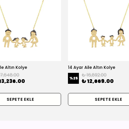
le Altın Kolye
14 Ayar Aile Altın Kolye
17,648.00
₺ 16,892.00
%
25
13,236.00
₺ 12,669.00
SEPETE EKLE
SEPETE EKLE