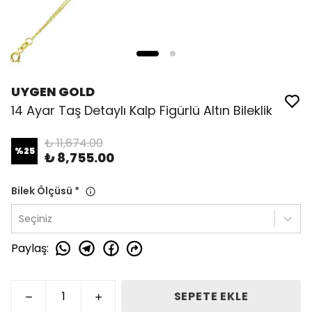
UYGEN GOLD
14 Ayar Taş Detaylı Kalp Figürlü Altın Bileklik
₺ 11,674.00
%
25
₺ 8,755.00
Bilek Ölçüsü
*
Seçiniz
Paylaş
:
SEPETE EKLE