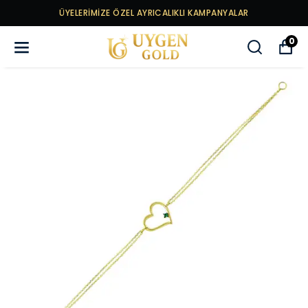
ÜYELERİMİZE ÖZEL AYRICALIKLI KAMPANYALAR
0