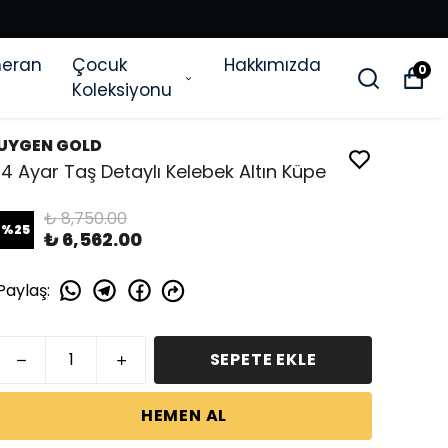
eran
Çocuk
Hakkımızda
0
Koleksiyonu
UYGEN GOLD
14 Ayar Taş Detaylı Kelebek Altın Küpe
₺ 8,750.00
%
25
₺ 6,562.00
Paylaş
:
SEPETE EKLE
HEMEN AL