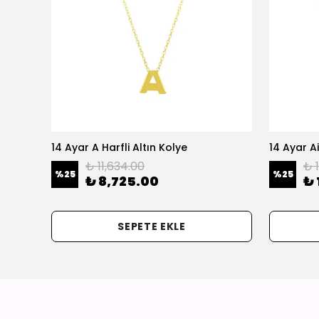
olye
14 Ayar A Harfli Altın Kolye
14 Ayar Ai
₺ 11,634.00
₺ 
%
25
%
25
₺ 8,725.00
₺ 
SEPETE EKLE