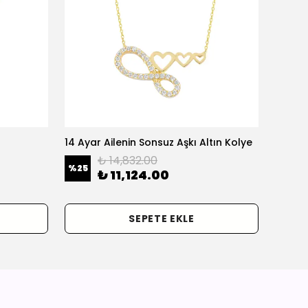
14 Ayar Ailenin Sonsuz Aşkı Altın Kolye
14 Ayar
₺ 14,832.00
%
25
%
25
₺ 11,124.00
SEPETE EKLE