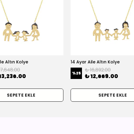
le Altın Kolye
14 Ayar Aile Altın Kolye
17,648.00
₺ 16,892.00
%
25
13,236.00
₺ 12,669.00
SEPETE EKLE
SEPETE EKLE