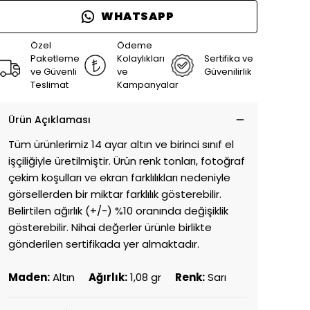
WHATSAPP
Özel
Ödeme
Paketleme
Kolaylıkları
Sertifika ve
ve Güvenli
ve
Güvenilirlik
Teslimat
Kampanyalar
Ürün Açıklaması
Tüm ürünlerimiz 14 ayar altın ve birinci sınıf el
işçiliğiyle üretilmiştir. Ürün renk tonları, fotoğraf
çekim koşulları ve ekran farklılıkları nedeniyle
görsellerden bir miktar farklılık gösterebilir.
Belirtilen ağırlık (+/-) %10 oranında değişiklik
gösterebilir. Nihai değerler ürünle birlikte
gönderilen sertifikada yer almaktadır.
Maden:
Altın
Ağırlık:
1,08 gr
Renk:
Sarı