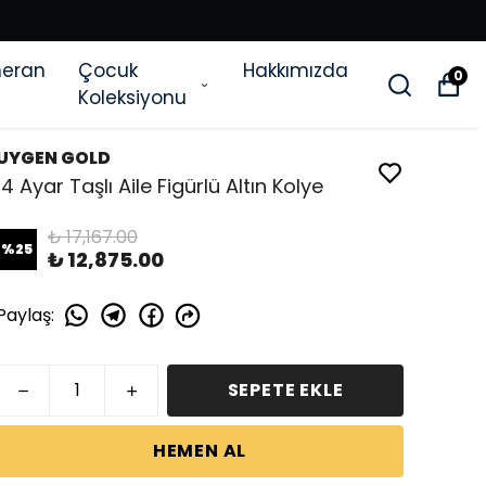
eran
Çocuk
Hakkımızda
0
Koleksiyonu
UYGEN GOLD
14 Ayar Taşlı Aile Figürlü Altın Kolye
₺ 17,167.00
%
25
₺ 12,875.00
Paylaş
:
SEPETE EKLE
HEMEN AL