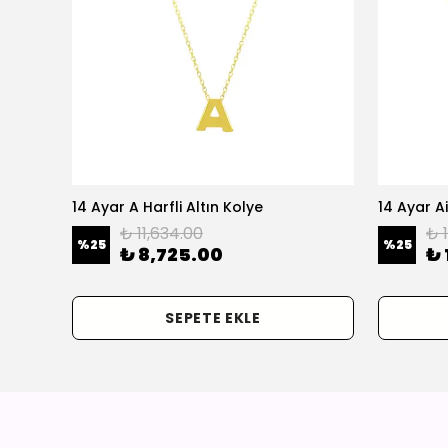
olye
14 Ayar A Harfli Altın Kolye
14 Ayar Ai
₺ 11,634.00
₺ 
%
25
%
25
₺ 8,725.00
₺ 
SEPETE EKLE