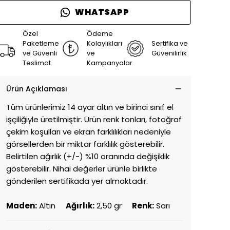
WHATSAPP
Özel
Ödeme
Paketleme
Kolaylıkları
Sertifika ve
ve Güvenli
ve
Güvenilirlik
Teslimat
Kampanyalar
Ürün Açıklaması
Tüm ürünlerimiz 14 ayar altın ve birinci sınıf el
işçiliğiyle üretilmiştir. Ürün renk tonları, fotoğraf
çekim koşulları ve ekran farklılıkları nedeniyle
görsellerden bir miktar farklılık gösterebilir.
Belirtilen ağırlık (+/-) %10 oranında değişiklik
gösterebilir. Nihai değerler ürünle birlikte
gönderilen sertifikada yer almaktadır.
Maden:
Altın
Ağırlık:
2,50 gr
Renk:
Sarı