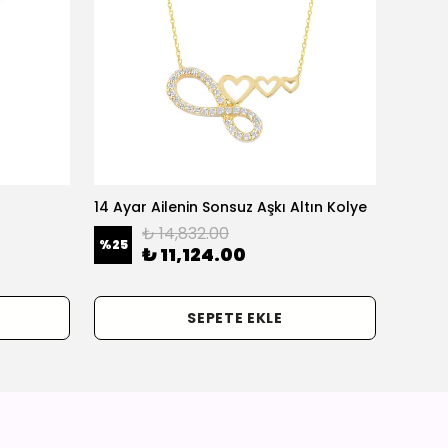
14 Ayar Ailenin Sonsuz Aşkı Altın Kolye
14 Ayar
₺ 14,832.00
%
25
%
25
₺ 11,124.00
SEPETE EKLE