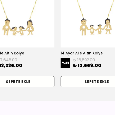
le Altın Kolye
14 Ayar Aile Altın Kolye
17,648.00
₺ 16,892.00
%
25
13,236.00
₺ 12,669.00
SEPETE EKLE
SEPETE EKLE