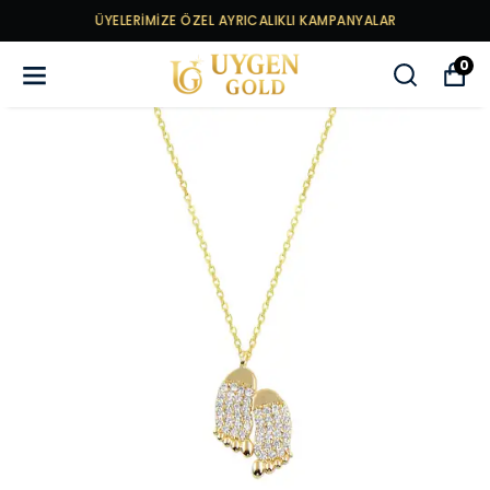
ÜYELERİMİZE ÖZEL AYRICALIKLI KAMPANYALAR
0