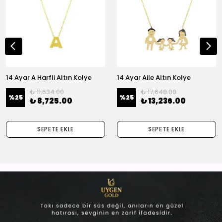
14 Ayar A Harfli Altın Kolye
14 Ayar Aile Altın Kolye
₺ 11,634.00
₺ 17,648.00
%
25
%
25
₺ 8,725.00
₺ 13,236.00
SEPETE EKLE
SEPETE EKLE