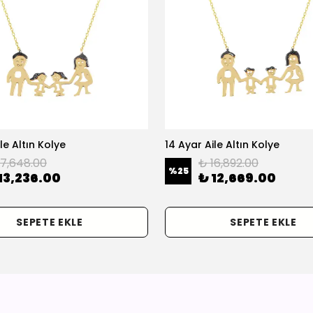
le Altın Kolye
14 Ayar Aile Altın Kolye
17,648.00
₺ 16,892.00
%
25
13,236.00
₺ 12,669.00
SEPETE EKLE
SEPETE EKLE