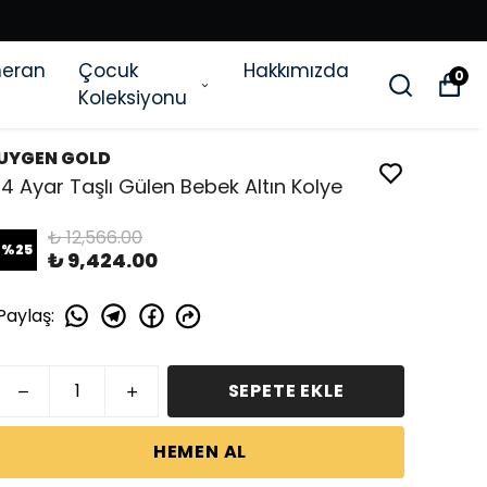
eran
Çocuk
Hakkımızda
0
Koleksiyonu
UYGEN GOLD
14 Ayar Taşlı Gülen Bebek Altın Kolye
₺ 12,566.00
%
25
₺ 9,424.00
Paylaş
:
SEPETE EKLE
HEMEN AL