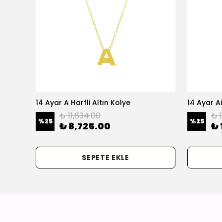
olye
14 Ayar A Harfli Altın Kolye
14 Ayar Ai
₺ 11,634.00
₺ 
%
25
%
25
₺ 8,725.00
₺ 
SEPETE EKLE