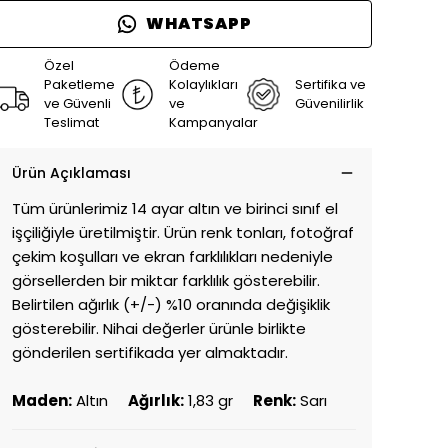
WHATSAPP
Özel
Ödeme
Paketleme
Kolaylıkları
Sertifika ve
ve Güvenli
ve
Güvenilirlik
Teslimat
Kampanyalar
Ürün Açıklaması
Tüm ürünlerimiz 14 ayar altın ve birinci sınıf el
işçiliğiyle üretilmiştir. Ürün renk tonları, fotoğraf
çekim koşulları ve ekran farklılıkları nedeniyle
görsellerden bir miktar farklılık gösterebilir.
Belirtilen ağırlık (+/-) %10 oranında değişiklik
gösterebilir. Nihai değerler ürünle birlikte
gönderilen sertifikada yer almaktadır.
Maden:
Altın
Ağırlık:
1,83 gr
Renk:
Sarı