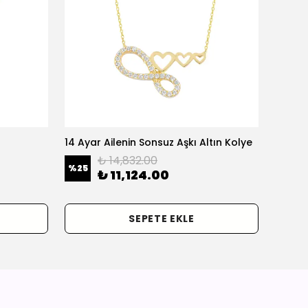
14 Ayar Ailenin Sonsuz Aşkı Altın Kolye
14 Ayar
₺ 14,832.00
%
25
%
25
₺ 11,124.00
SEPETE EKLE