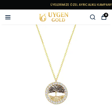
ÜYELERİMİZE ÖZEL AYRICALIKLI KAMPANYALAR
0