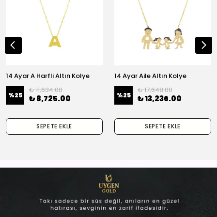
14 Ayar A Harfli Altın Kolye
14 Ayar Aile Altın Kolye
₺ 11,634.00
₺ 17,648.00
%
25
%
25
₺ 8,725.00
₺ 13,236.00
SEPETE EKLE
SEPETE EKLE