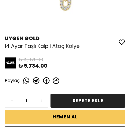
UYGEN GOLD
14 Ayar Taşlı Kalpli Ataç Kolye
₺ 12,979.00
%
25
₺ 9,734.00
Paylaş
:
SEPETE EKLE
HEMEN AL