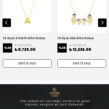
14 Ayar A Harfli Altın Kolye
14 Ayar Aile Altın Kolye
₺ 11,634.00
₺ 17,648.00
%
25
%
25
₺ 8,725.00
₺ 13,236.00
SEPETE EKLE
SEPETE EKLE