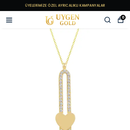
ÜYELERİMİZE ÖZEL AYRICALIKLI KAMPANYALAR
0