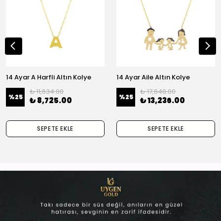
14 Ayar A Harfli Altın Kolye
14 Ayar Aile Altın Kolye
₺ 11,634.00
₺ 17,648.00
%
25
%
25
₺ 8,725.00
₺ 13,236.00
SEPETE EKLE
SEPETE EKLE