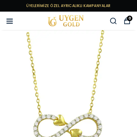
ÜYELERİMİZE ÖZEL AYRICALIKLI KAMPANYALAR
0