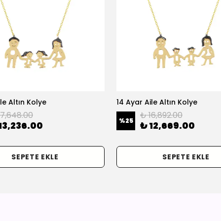
le Altın Kolye
14 Ayar Aile Altın Kolye
17,648.00
₺ 16,892.00
%
25
13,236.00
₺ 12,669.00
SEPETE EKLE
SEPETE EKLE