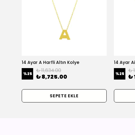
olye
14 Ayar A Harfli Altın Kolye
14 Ayar Ai
₺ 11,634.00
₺ 
%
25
%
25
₺ 8,725.00
₺ 
SEPETE EKLE