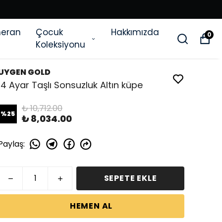
eran
Çocuk
Hakkımızda
0
Koleksiyonu
UYGEN GOLD
14 Ayar Taşlı Sonsuzluk Altın küpe
₺ 10,712.00
%
25
₺ 8,034.00
Paylaş
:
SEPETE EKLE
HEMEN AL