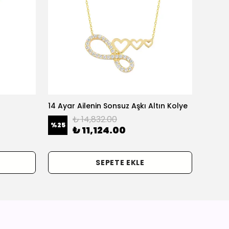
14 Ayar Ailenin Sonsuz Aşkı Altın Kolye
14 Ayar
₺ 14,832.00
%
25
%
25
₺ 11,124.00
SEPETE EKLE