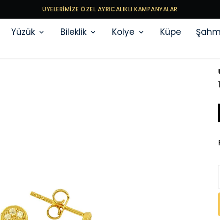
ÜYELERİMİZE ÖZEL AYRICALIKLI KAMPANYALAR
Yüzük
Bileklik
Kolye
Küpe
Şahm