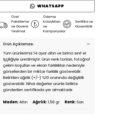
WHATSAPP
Özel
Ödeme
Paketleme
Kolaylıkları
Sertifika ve
ve Güvenli
ve
Güvenilirlik
Teslimat
Kampanyalar
Ürün Açıklaması
Tüm ürünlerimiz 14 ayar altın ve birinci sınıf el
işçiliğiyle üretilmiştir. Ürün renk tonları, fotoğraf
çekim koşulları ve ekran farklılıkları nedeniyle
görsellerden bir miktar farklılık gösterebilir.
Belirtilen ağırlık (+/-) %10 oranında değişiklik
gösterebilir. Nihai değerler ürünle birlikte
gönderilen sertifikada yer almaktadır.
Maden:
Altın
Ağırlık:
1,56 gr
Renk:
Sarı