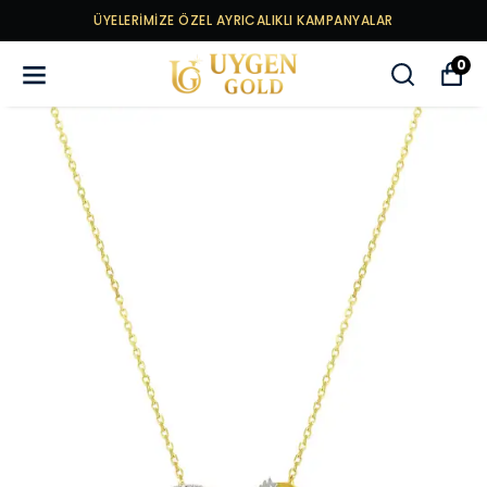
ÜYELERİMİZE ÖZEL AYRICALIKLI KAMPANYALAR
0