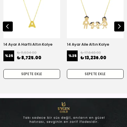
14 Ayar A Harfli Altın Kolye
14 Ayar Aile Altın Kolye
₺ 11,634.00
₺ 17,648.00
%
25
%
25
₺ 8,725.00
₺ 13,236.00
SEPETE EKLE
SEPETE EKLE