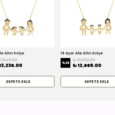
le Altın Kolye
14 Ayar Aile Altın Kolye
17,648.00
₺ 16,892.00
%
25
13,236.00
₺ 12,669.00
SEPETE EKLE
SEPETE EKLE