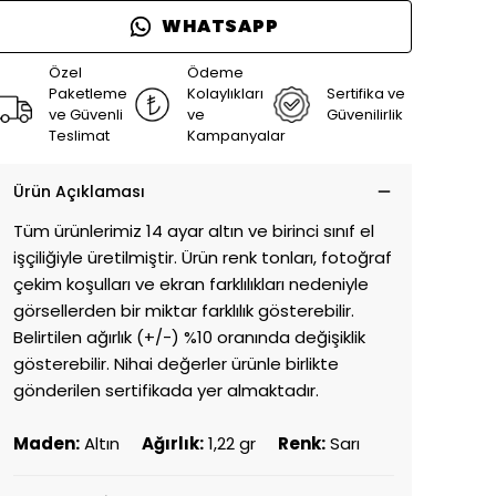
WHATSAPP
Özel
Ödeme
Paketleme
Kolaylıkları
Sertifika ve
ve Güvenli
ve
Güvenilirlik
Teslimat
Kampanyalar
Ürün Açıklaması
Tüm ürünlerimiz 14 ayar altın ve birinci sınıf el
işçiliğiyle üretilmiştir. Ürün renk tonları, fotoğraf
çekim koşulları ve ekran farklılıkları nedeniyle
görsellerden bir miktar farklılık gösterebilir.
Belirtilen ağırlık (+/-) %10 oranında değişiklik
gösterebilir. Nihai değerler ürünle birlikte
gönderilen sertifikada yer almaktadır.
Maden:
Altın
Ağırlık:
1,22 gr
Renk:
Sarı