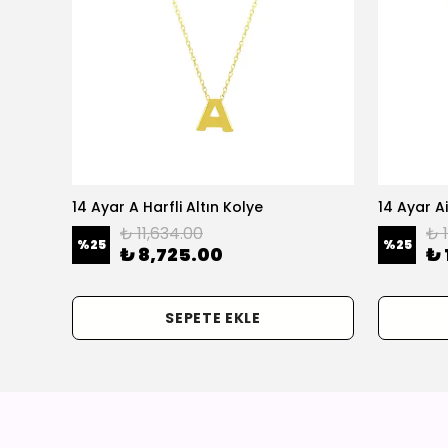
olye
14 Ayar A Harfli Altın Kolye
14 Ayar Ai
₺ 11,634.00
₺ 
%
25
%
25
₺ 8,725.00
₺ 
SEPETE EKLE