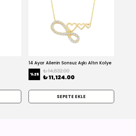
14 Ayar Ailenin Sonsuz Aşkı Altın Kolye
14 Ayar
₺ 14,832.00
%
25
%
25
₺ 11,124.00
SEPETE EKLE