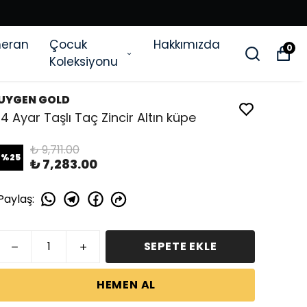
eran
Çocuk
Hakkımızda
0
Koleksiyonu
UYGEN GOLD
14 Ayar Taşlı Taç Zincir Altın küpe
₺ 9,711.00
%
25
₺ 7,283.00
Paylaş
:
SEPETE EKLE
HEMEN AL