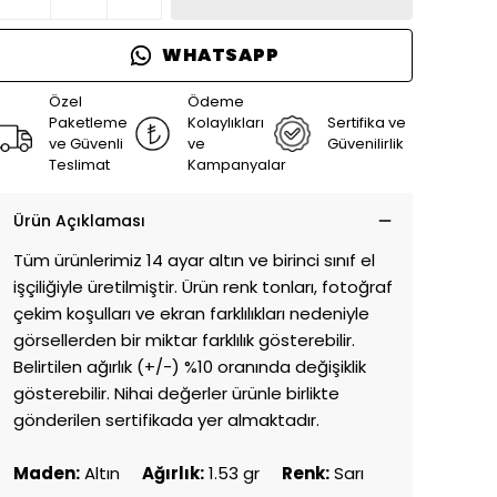
WHATSAPP
Özel
Ödeme
Paketleme
Kolaylıkları
Sertifika ve
ve Güvenli
ve
Güvenilirlik
Teslimat
Kampanyalar
Ürün Açıklaması
Tüm ürünlerimiz 14 ayar altın ve birinci sınıf el
işçiliğiyle üretilmiştir. Ürün renk tonları, fotoğraf
çekim koşulları ve ekran farklılıkları nedeniyle
görsellerden bir miktar farklılık gösterebilir.
Belirtilen ağırlık (+/-) %10 oranında değişiklik
gösterebilir. Nihai değerler ürünle birlikte
gönderilen sertifikada yer almaktadır.
Maden:
Altın
Ağırlık:
1.53 gr
Renk:
Sarı