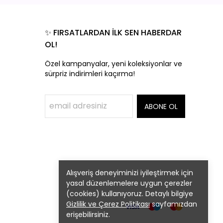
✨ FIRSATLARDAN İLK SEN HABERDAR
OL!
Özel kampanyalar, yeni koleksiyonlar ve
sürpriz indirimleri kaçırma!
ABONE OL
Alışveriş deneyiminizi iyileştirmek için
yasal düzenlemelere uygun çerezler
(cookies) kullanıyoruz. Detaylı bilgiye
Gizlilik ve Çerez Politikası
sayfamızdan
erişebilirsiniz.