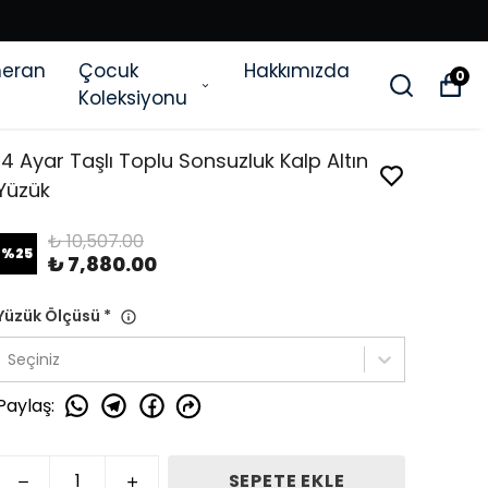
eran
Çocuk
Hakkımızda
0
Koleksiyonu
14 Ayar Taşlı Toplu Sonsuzluk Kalp Altın
Yüzük
₺ 10,507.00
%
25
₺ 7,880.00
Yüzük Ölçüsü
*
Seçiniz
Paylaş
:
SEPETE EKLE