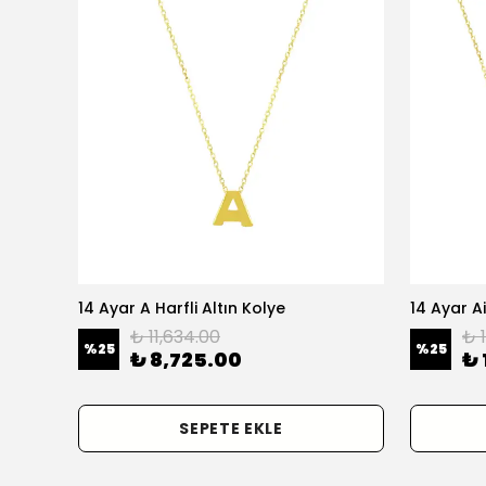
olye
14 Ayar A Harfli Altın Kolye
14 Ayar Ai
₺ 11,634.00
₺ 
%
25
%
25
₺ 8,725.00
₺ 
SEPETE EKLE