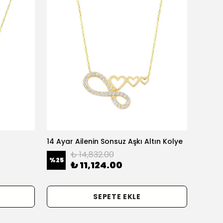
14 Ayar Ailenin Sonsuz Aşkı Altın Kolye
14 Ayar
₺ 14,832.00
%
25
%
25
₺ 11,124.00
SEPETE EKLE