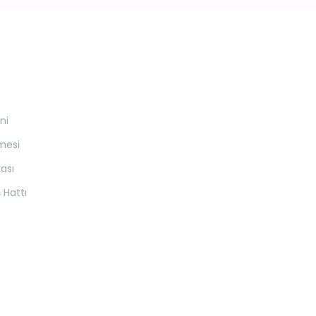
ni
mesi
kası
 Hattı