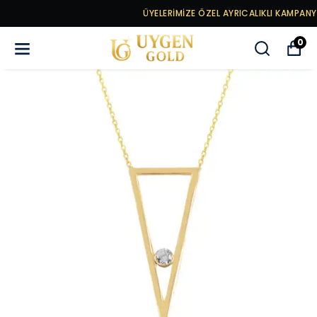
ÜYELERİMİZE ÖZEL AYRICALIKLI KAMPANYALAR
0