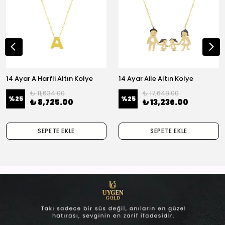
14 Ayar A Harfli Altın Kolye
14 Ayar Aile Altın Kolye
₺ 11,634.00
₺ 17,648.00
%
25
%
25
₺ 8,725.00
₺ 13,236.00
SEPETE EKLE
SEPETE EKLE