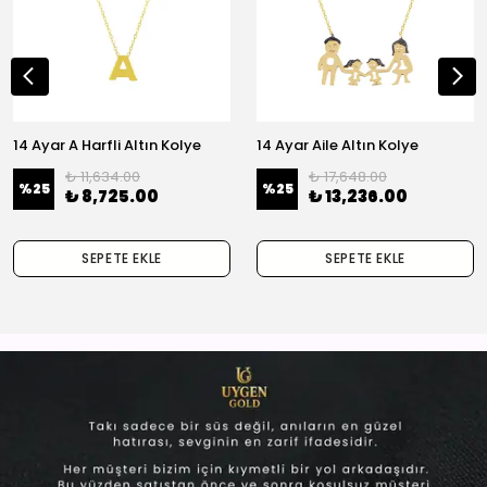
14 Ayar A Harfli Altın Kolye
14 Ayar Aile Altın Kolye
₺ 11,634.00
₺ 17,648.00
%
25
%
25
₺ 8,725.00
₺ 13,236.00
SEPETE EKLE
SEPETE EKLE