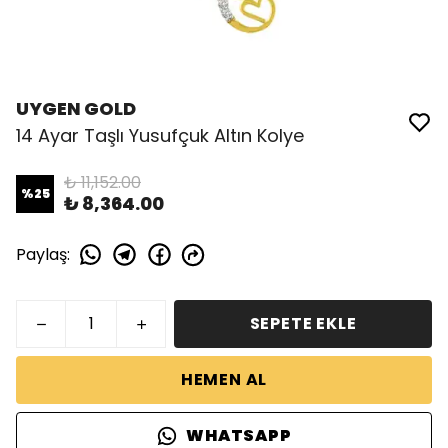
UYGEN GOLD
14 Ayar Taşlı Yusufçuk Altın Kolye
₺ 11,152.00
%
25
₺ 8,364.00
Paylaş
:
SEPETE EKLE
HEMEN AL
WHATSAPP