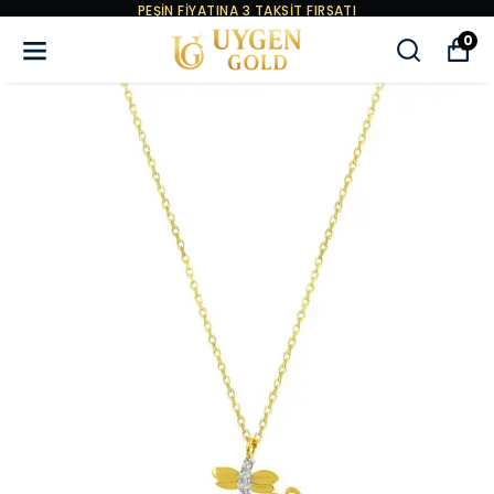
PEŞİN FİYATINA 3 TAKSİT FIRSATI
0