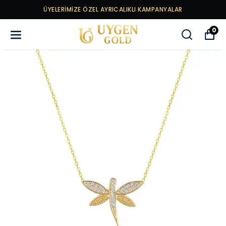
ÜYELERİMİZE ÖZEL AYRICALIKLI KAMPANYALAR
0