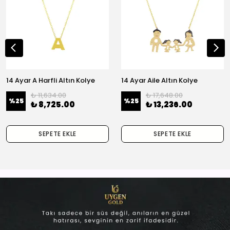
14 Ayar A Harfli Altın Kolye
14 Ayar Aile Altın Kolye
₺ 11,634.00
₺ 17,648.00
%
25
%
25
₺ 8,725.00
₺ 13,236.00
SEPETE EKLE
SEPETE EKLE