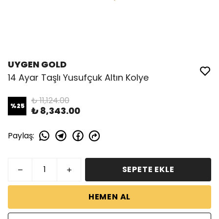
UYGEN GOLD
14 Ayar Taşlı Yusufçuk Altın Kolye
₺ 11,124.00
%
25
₺ 8,343.00
Paylaş
:
SEPETE EKLE
HEMEN AL