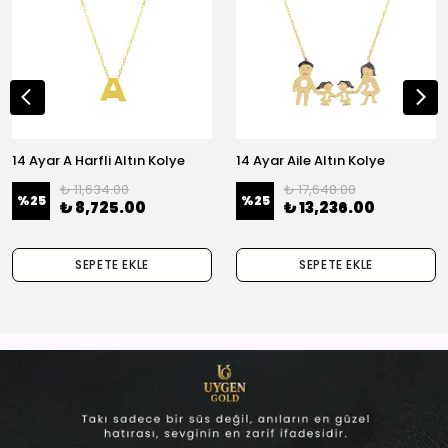
14 Ayar A Harfli Altın Kolye
14 Ayar Aile Altın Kolye
₺ 11,634.00
₺ 17,648.00
%
25
%
25
₺ 8,725.00
₺ 13,236.00
SEPETE EKLE
SEPETE EKLE