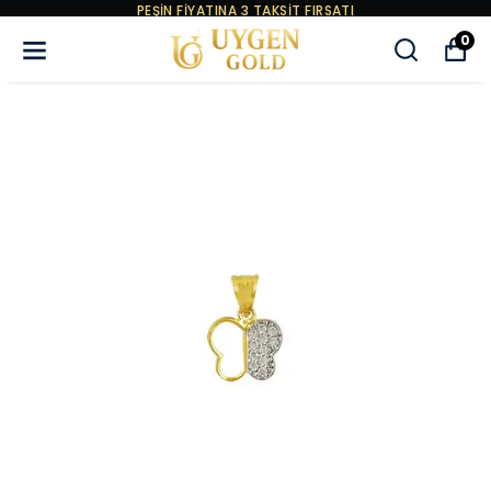
PEŞİN FİYATINA 3 TAKSİT FIRSATI
0