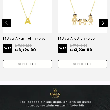
14 Ayar A Harfli Altın Kolye
14 Ayar Aile Altın Kolye
₺ 11,634.00
₺ 17,648.00
%
25
%
25
₺ 8,725.00
₺ 13,236.00
SEPETE EKLE
SEPETE EKLE