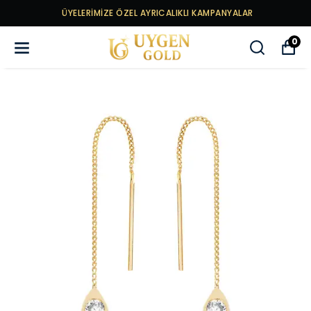
ÜYELERİMİZE ÖZEL AYRICALIKLI KAMPANYALAR
0