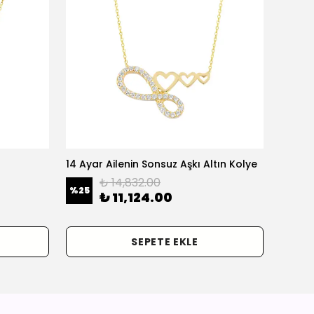
14 Ayar Ailenin Sonsuz Aşkı Altın Kolye
14 Ayar
₺ 14,832.00
%
25
%
25
₺ 11,124.00
SEPETE EKLE