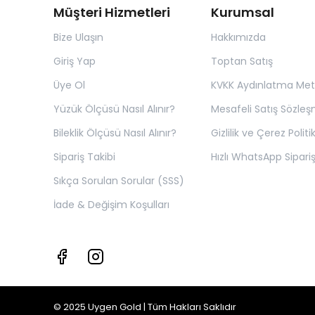
Müşteri Hizmetleri
Kurumsal
Bize Ulaşın
Hakkımızda
Giriş Yap
Toptan Satış
Üye Ol
KVKK Aydınlatma Met
Yüzük Ölçüsü Nasıl Alınır?
Mesafeli Satış Sözleş
Bileklik Ölçüsü Nasıl Alınır?
Gizlilik ve Çerez Politi
Sipariş Takibi
Hızlı WhatsApp Sipariş
Sıkça Sorulan Sorular (SSS)
İade & Değişim Koşulları
© 2025 Uygen Gold | Tüm Hakları Saklıdır