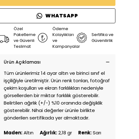
WHATSAPP
Özel
Ödeme
Paketleme
Kolaylıkları
Sertifika ve
ve Güvenli
ve
Güvenilirlik
Teslimat
Kampanyalar
Ürün Açıklaması
Tüm ürünlerimiz 14 ayar altın ve birinci sınıf el
işçiliğiyle üretilmiştir. Ürün renk tonları, fotoğraf
çekim koşulları ve ekran farklılıkları nedeniyle
görsellerden bir miktar farklılık gösterebilir.
Belirtilen ağırlık (+/-) %10 oranında değişiklik
gösterebilir. Nihai değerler ürünle birlikte
gönderilen sertifikada yer almaktadır.
Maden:
Altın
Ağırlık:
2,18 gr
Renk:
Sarı