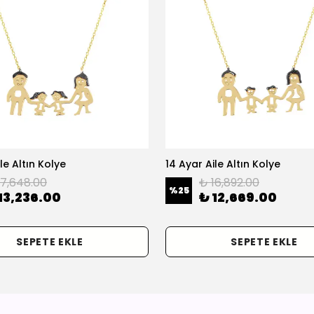
le Altın Kolye
14 Ayar Aile Altın Kolye
17,648.00
₺ 16,892.00
%
25
13,236.00
₺ 12,669.00
SEPETE EKLE
SEPETE EKLE