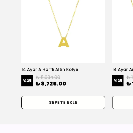
olye
14 Ayar A Harfli Altın Kolye
14 Ayar Ai
₺ 11,634.00
₺ 
%
25
%
25
₺ 8,725.00
₺ 
SEPETE EKLE