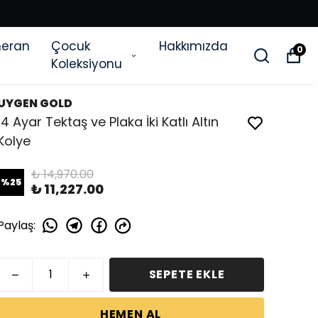
eran
Çocuk
Hakkımızda
0
Koleksiyonu
UYGEN GOLD
14 Ayar Tektaş ve Plaka İki Katlı Altın
Kolye
₺ 14,970.00
%
25
₺ 11,227.00
Paylaş
:
SEPETE EKLE
HEMEN AL