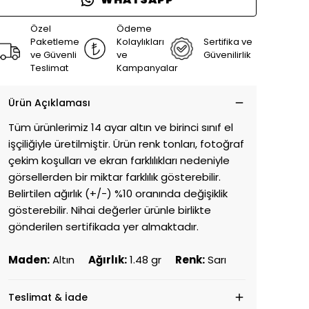
WHATSAPP
Özel
Ödeme
Paketleme
Kolaylıkları
Sertifika ve
ve Güvenli
ve
Güvenilirlik
Teslimat
Kampanyalar
Ürün Açıklaması
Tüm ürünlerimiz 14 ayar altın ve birinci sınıf el
işçiliğiyle üretilmiştir. Ürün renk tonları, fotoğraf
çekim koşulları ve ekran farklılıkları nedeniyle
görsellerden bir miktar farklılık gösterebilir.
Belirtilen ağırlık (+/-) %10 oranında değişiklik
gösterebilir. Nihai değerler ürünle birlikte
gönderilen sertifikada yer almaktadır.
Maden:
Altın
Ağırlık:
1.48 gr
Renk:
Sarı
Teslimat & İade