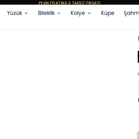
ÜYELERİMİZE ÖZEL AYRICALIKLI KAMPANYALAR
Yüzük
Bileklik
Kolye
Küpe
Şahm