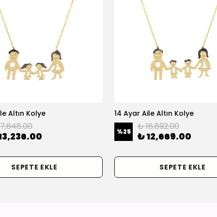
le Altın Kolye
14 Ayar Aile Altın Kolye
17,648.00
₺ 16,892.00
%
25
13,236.00
₺ 12,669.00
SEPETE EKLE
SEPETE EKLE