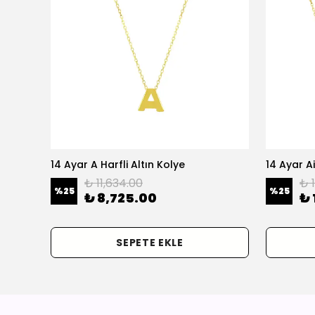
olye
14 Ayar A Harfli Altın Kolye
14 Ayar Ai
₺ 11,634.00
₺ 
%
25
%
25
₺ 8,725.00
₺ 
SEPETE EKLE