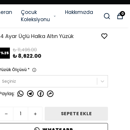
eran
Çocuk
Hakkımızda
0
Koleksiyonu
14 Ayar Üçlü Halka Altın Yüzük
₺ 11,496.00
%
25
₺ 8,622.00
Yüzük Ölçüsü
*
Seçiniz
Paylaş
:
SEPETE EKLE