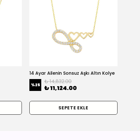
14 Ayar Ailenin Sonsuz Aşkı Altın Kolye
14 Ayar
₺ 14,832.00
%
25
%
25
₺ 11,124.00
SEPETE EKLE